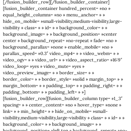
[/fusion_builder_row][/fusion_builder_container]
[fusion_builder_container hundred_percent= »no »
equal_height_columns= »no » menu_anchor= » »
hide_on_mobile= »small-visibility,medium-visibility,large-
visibility » class= » » id= » » background_color= » »
background_image= » » background_position= »center
center » background_repeat= »no-repeat » fade= »no »
background_parallax= »none » enable_mobile= »no »
parallax_speed= »0.3″ video_mp4= » » video_webm= » »
video_ogv= » » video_url= » » video_aspect_ratio= »16:9″
video_loop= »yes » video_mute= »yes »
video_preview_image= » » border_size= » »
border_color= » » border_style= »solid » margin_top= » »
margin_bottom= » » padding_top= » » padding_right= » »
padding_bottom= » » padding_left= » »]
[fusion_builder_row][fusion_builder_column type= »1_3″
spacing= » » center_content= »no » hover_type= »none »
link= » » min_height= » » hide_on_mobile= »small-
visibility,medium-visibility,large-visibility » class= » » id= » »
background_color= » » background_image= » »
background_position= »left top » background_repeat= »no-