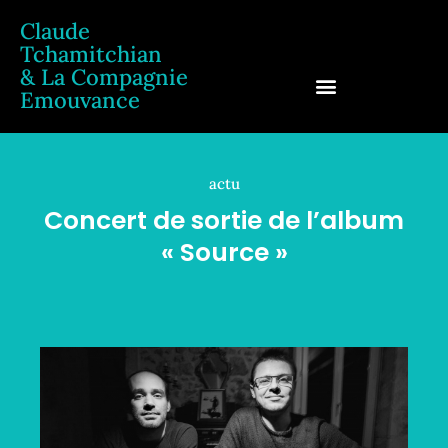
Claude
Tchamitchian
& La Compagnie
Emouvance
Claude Tchamitchian
actu
Concert de sortie de l’album
« Source »