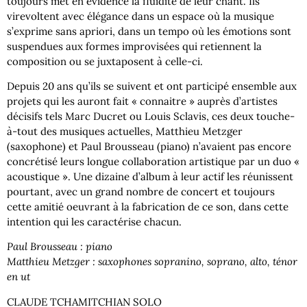
toujours met en évidence la fluidité de leur chant. Ils
virevoltent avec élégance dans un espace où la musique
s’exprime sans apriori, dans un tempo où les émotions sont
suspendues aux formes improvisées qui retiennent la
composition ou se juxtaposent à celle-ci.
Depuis 20 ans qu’ils se suivent et ont participé ensemble aux
projets qui les auront fait « connaitre » auprès d’artistes
décisifs tels Marc Ducret ou Louis Sclavis, ces deux touche-
à-tout des musiques actuelles, Matthieu Metzger
(saxophone) et Paul Brousseau (piano) n’avaient pas encore
concrétisé leurs longue collaboration artistique par un duo «
acoustique ». Une dizaine d’album à leur actif les réunissent
pourtant, avec un grand nombre de concert et toujours
cette amitié oeuvrant à la fabrication de ce son, dans cette
intention qui les caractérise chacun.
Paul Brousseau : piano
Matthieu Metzger : saxophones sopranino, soprano, alto, ténor
en ut
CLAUDE TCHAMITCHIAN SOLO