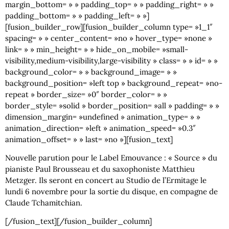
margin_bottom= » » padding_top= » » padding_right= » »
padding_bottom= » » padding_left= » »]
[fusion_builder_row][fusion_builder_column type= »1_1″
spacing= » » center_content= »no » hover_type= »none »
link= » » min_height= » » hide_on_mobile= »small-
visibility,medium-visibility,large-visibility » class= » » id= » »
background_color= » » background_image= » »
background_position= »left top » background_repeat= »no-
repeat » border_size= »0″ border_color= » »
border_style= »solid » border_position= »all » padding= » »
dimension_margin= »undefined » animation_type= » »
animation_direction= »left » animation_speed= »0.3″
animation_offset= » » last= »no »][fusion_text]
Nouvelle parution pour le Label Emouvance : « Source » du
pianiste Paul Brousseau et du saxophoniste Matthieu
Metzger. Ils seront en concert au Studio de l’Ermitage le
lundi 6 novembre pour la sortie du disque, en compagne de
Claude Tchamitchian.
[/fusion_text][/fusion_builder_column]