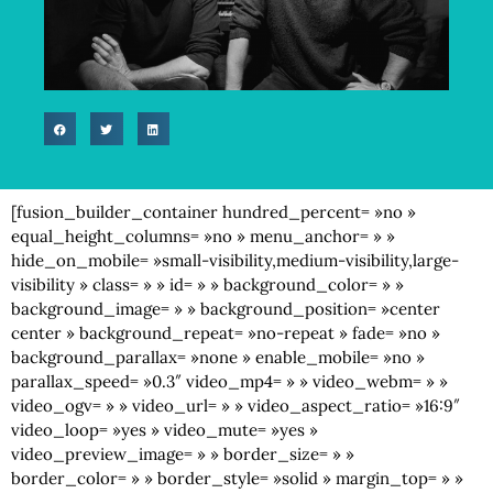
[fusion_builder_container hundred_percent= »no »
equal_height_columns= »no » menu_anchor= » »
hide_on_mobile= »small-visibility,medium-visibility,large-
visibility » class= » » id= » » background_color= » »
background_image= » » background_position= »center
center » background_repeat= »no-repeat » fade= »no »
background_parallax= »none » enable_mobile= »no »
parallax_speed= »0.3″ video_mp4= » » video_webm= » »
video_ogv= » » video_url= » » video_aspect_ratio= »16:9″
video_loop= »yes » video_mute= »yes »
video_preview_image= » » border_size= » »
border_color= » » border_style= »solid » margin_top= » »