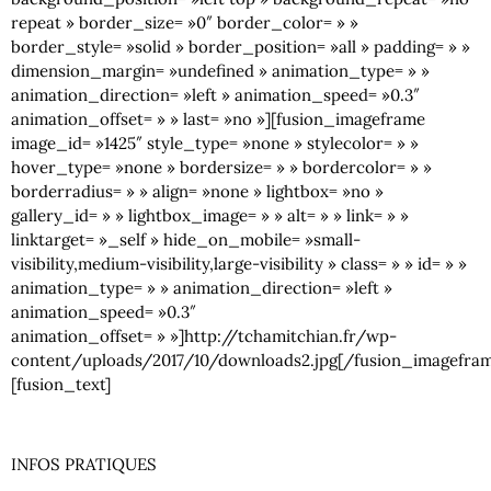
repeat » border_size= »0″ border_color= » »
border_style= »solid » border_position= »all » padding= » »
dimension_margin= »undefined » animation_type= » »
animation_direction= »left » animation_speed= »0.3″
animation_offset= » » last= »no »][fusion_imageframe
image_id= »1425″ style_type= »none » stylecolor= » »
hover_type= »none » bordersize= » » bordercolor= » »
borderradius= » » align= »none » lightbox= »no »
gallery_id= » » lightbox_image= » » alt= » » link= » »
linktarget= »_self » hide_on_mobile= »small-
visibility,medium-visibility,large-visibility » class= » » id= » »
animation_type= » » animation_direction= »left »
animation_speed= »0.3″
animation_offset= » »]http://tchamitchian.fr/wp-
content/uploads/2017/10/downloads2.jpg[/fusion_imagefram
[fusion_text]
INFOS PRATIQUES