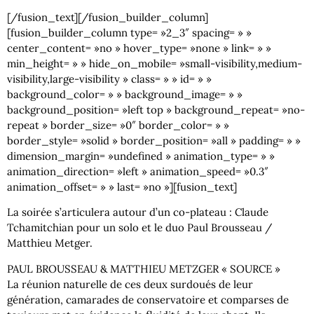
[/fusion_text][/fusion_builder_column]
[fusion_builder_column type= »2_3″ spacing= » »
center_content= »no » hover_type= »none » link= » »
min_height= » » hide_on_mobile= »small-visibility,medium-
visibility,large-visibility » class= » » id= » »
background_color= » » background_image= » »
background_position= »left top » background_repeat= »no-
repeat » border_size= »0″ border_color= » »
border_style= »solid » border_position= »all » padding= » »
dimension_margin= »undefined » animation_type= » »
animation_direction= »left » animation_speed= »0.3″
animation_offset= » » last= »no »][fusion_text]
La soirée s’articulera autour d’un co-plateau : Claude
Tchamitchian pour un solo et le duo Paul Brousseau /
Matthieu Metger.
PAUL BROUSSEAU & MATTHIEU METZGER « SOURCE »
La réunion naturelle de ces deux surdoués de leur
génération, camarades de conservatoire et comparses de