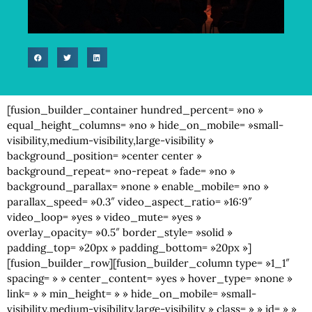
[fusion_builder_container hundred_percent= »no »
equal_height_columns= »no » hide_on_mobile= »small-
visibility,medium-visibility,large-visibility »
background_position= »center center »
background_repeat= »no-repeat » fade= »no »
background_parallax= »none » enable_mobile= »no »
parallax_speed= »0.3″ video_aspect_ratio= »16:9″
video_loop= »yes » video_mute= »yes »
overlay_opacity= »0.5″ border_style= »solid »
padding_top= »20px » padding_bottom= »20px »]
[fusion_builder_row][fusion_builder_column type= »1_1″
spacing= » » center_content= »yes » hover_type= »none »
link= » » min_height= » » hide_on_mobile= »small-
visibility,medium-visibility,large-visibility » class= » » id= » »