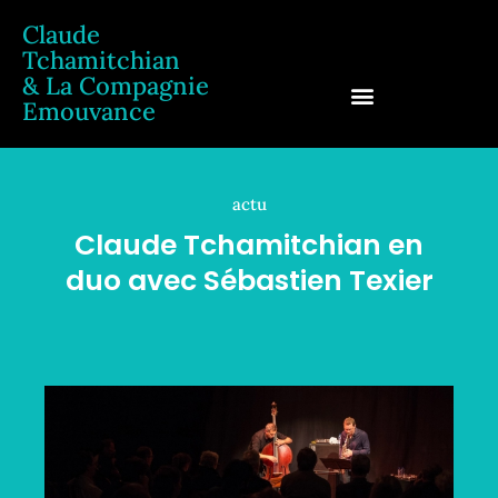
Claude
Tchamitchian
& La Compagnie
Emouvance
Claude Tchamitchian
actu
Claude Tchamitchian en
duo avec Sébastien Texier