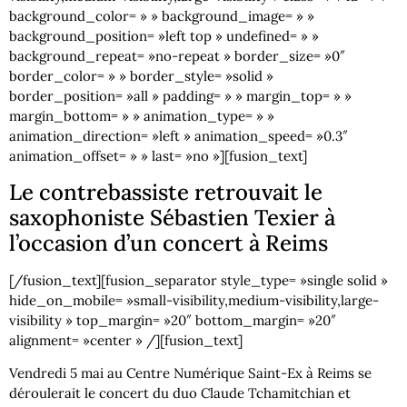
background_color= » » background_image= » »
background_position= »left top » undefined= » »
background_repeat= »no-repeat » border_size= »0″
border_color= » » border_style= »solid »
border_position= »all » padding= » » margin_top= » »
margin_bottom= » » animation_type= » »
animation_direction= »left » animation_speed= »0.3″
animation_offset= » » last= »no »][fusion_text]
Le contrebassiste retrouvait le
saxophoniste Sébastien Texier à
l’occasion d’un concert à Reims
[/fusion_text][fusion_separator style_type= »single solid »
hide_on_mobile= »small-visibility,medium-visibility,large-
visibility » top_margin= »20″ bottom_margin= »20″
alignment= »center » /][fusion_text]
Vendredi 5 mai au Centre Numérique Saint-Ex à Reims se
déroulerait le concert du duo Claude Tchamitchian et