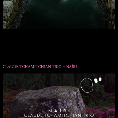
Titre formation : François Corneloup & Jacky Molard
QuartetRéférence : EMV1049Musiciens : Jacky Molard,
violon, composition ; François Corneloup, saxophone
baryton, composition ; Catherine Delaunay, clarinette ;
Vincent Courtois, violoncelle.
CLAUDE TCHAMITCHIAN TRIO – NAÏRI