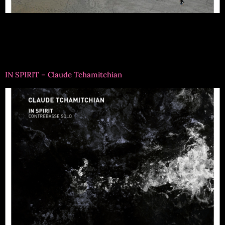
Titre formation : L’Ogre IntactRéférence : EMV1041Musiciens
: Catherine Delaunay clarinette Regis Huby violon Claude
Tchamitchian contrebasse Pierrick Hardy guitares et
compositions
IN SPIRIT – Claude Tchamitchian