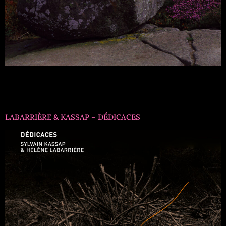
Titre formation : Claude Tchamitchian TrioRéférence :
EMV1048Musiciens : Catherine Delaunay clarinettes, Claude
Tchamitchian contrebasse, Pierrick Hardy guitare
LABARRIÈRE & KASSAP – DÉDICACES