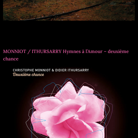
Titre formation : Mathew Bourne & Laurent
DehorsRéférence : EMV1044Musiciens : Mathew Bourne,
pianoLaurent Dehors, saxophones
MONNIOT / ITHURSARRY Hymnes à l’Amour – deuxième
chance