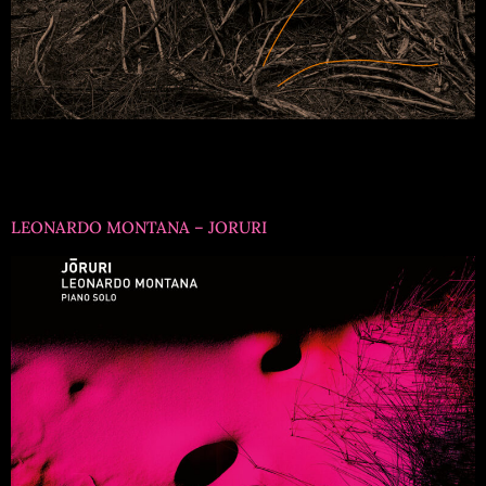
Titre formation : Hélène Labarrière & Sylvain
KassapRéférence : EMV1047Musiciens : Hélène Labarrière
contrebasse, Sylvain Kassap clarinettes
LEONARDO MONTANA – JORURI