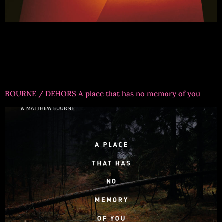
Titre formation : Claude Tchamitchian SextetRéférence :
EMV1045Musiciens :CLAUDE TCHAMITCHIAN contrebasse,
compositionsDANIEL ERDMANN saxophone ténor &
sopranoRÉGIS HUBY violon, effetsRÉMI CHARMASSON
guitare CHRISTOPHE MARGUET batterie
BOURNE / DEHORS A place that has no memory of you