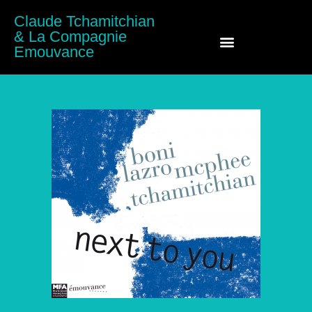
Claude Tchamitchian
& La Compagnie
Emouvance
Claude Tchamitchian