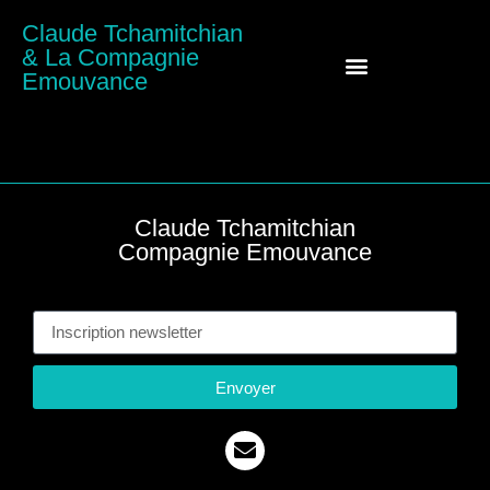
Claude Tchamitchian
& La Compagnie
Emouvance
Claude Tchamitchian
Tchamitchian
Claude Tchamitchian
Compagnie Emouvance
Ins
Envoyer