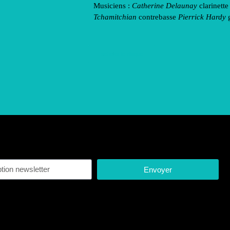
Musiciens :
Catherine Delaunay
clarinett
Tchamitchian
contrebasse
Pierrick Hardy
g
acheter le disque
Envoyer