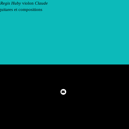
e
Regis Huby
violon
Claude
uitares et compositions