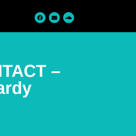
NTACT –
ardy