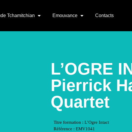
de Tchamitchian
Emouvance
Contacts
L’OGRE I
Pierrick H
Quartet
Titre formation :
L’Ogre Intact
Référence :
EMV1041