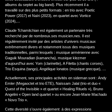
albums du septet au big band). Plus récemment il a
travaillé sur des plus petits formats : en trio avec Poetic
Power (2017) et Naïri (2023), en quartet avec Vortice
(2024),…
Claude Tchamitchian est également un partenaire très
recherché par de nombreux.ses musicien.nes. Il est
régulièrement invité par des artistes d’univers musicaux
extrêmement divers et notamment issus des musiques
traditionnelles, parmi lesquels : musique arménienne avec
Gaguik Mouradian (kamancha), musique klezmer
d’aujourd’hui avec Yom (clarinette), A Filetta (chants corses),
Trio Esquina (tango), Angélique Ionatos (musique grecque), …
Actuellement, ses principales activités en sideman sont : Andy
Emler (Megaoctet et trio ETE), Naïssam Jalal (trio et duo «
Quest of the Invisible » et quartet « Healing Rituels »), Bruno
Angelini « Open land quartet » ou encore Jean-Marie Machado
« Novo Trio ».
Cette diversité s’ouvre également à des expressions