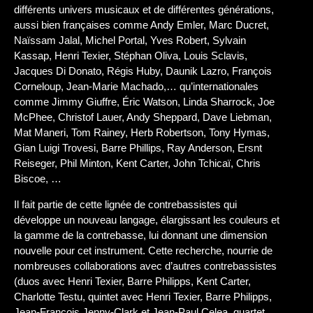
différents univers musicaux et de différentes générations,
aussi bien françaises comme Andy Emler, Marc Ducret,
Naïssam Jalal, Michel Portal, Yves Robert, Sylvain
Kassap, Henri Texier, Stéphan Oliva, Louis Sclavis,
Jacques Di Donato, Régis Huby, Daunik Lazro, François
Corneloup, Jean-Marie Machado,… qu’internationales
comme Jimmy Giuffre, Éric Watson, Linda Sharrock, Joe
McPhee, Christof Lauer, Andy Sheppard, Dave Liebman,
Mat Maneri, Tom Rainey, Herb Robertson, Tony Hymas,
Gian Luigi Trovesi, Barre Phillips, Ray Anderson, Ersnt
Reiseger, Phil Minton, Kent Carter, John Tchicaï, Chris
Biscoe, …
Il fait partie de cette lignée de contrebassistes qui
développe un nouveau langage, élargissant les couleurs et
la gamme de la contrebasse, lui donnant une dimension
nouvelle pour cet instrument. Cette recherche, nourrie de
nombreuses collaborations avec d’autres contrebassistes
(duos avec Henri Texier, Barre Philipps, Kent Carter,
Charlotte Testu, quintet avec Henri Texier, Barre Philipps,
Jean-François Jenny-Clark et Jean-Paul Celea, quartet