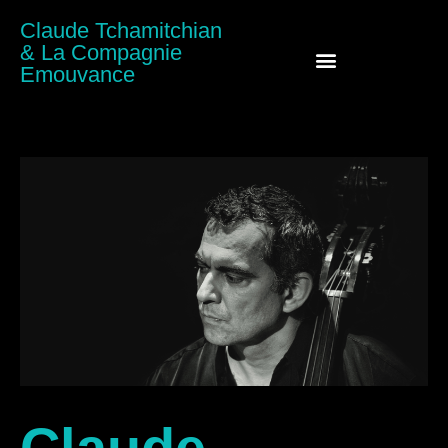
Claude Tchamitchian
& La Compagnie
Emouvance
Claude Tchamitchian