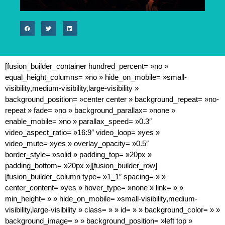
[fusion_builder_container hundred_percent= »no »
equal_height_columns= »no » hide_on_mobile= »small-
visibility,medium-visibility,large-visibility »
background_position= »center center » background_repeat= »no-
repeat » fade= »no » background_parallax= »none »
enable_mobile= »no » parallax_speed= »0.3″
video_aspect_ratio= »16:9″ video_loop= »yes »
video_mute= »yes » overlay_opacity= »0.5″
border_style= »solid » padding_top= »20px »
padding_bottom= »20px »][fusion_builder_row]
[fusion_builder_column type= »1_1″ spacing= » »
center_content= »yes » hover_type= »none » link= » »
min_height= » » hide_on_mobile= »small-visibility,medium-
visibility,large-visibility » class= » » id= » » background_color= » »
background_image= » » background_position= »left top »