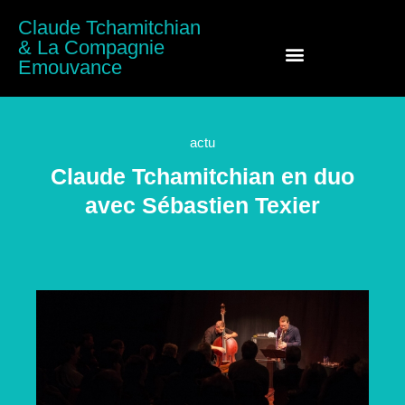
Claude Tchamitchian
& La Compagnie
Emouvance
Claude Tchamitchian
actu
Claude Tchamitchian en duo
avec Sébastien Texier