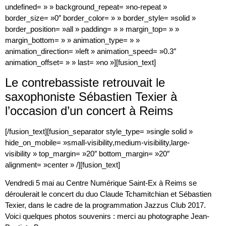
undefined= » » background_repeat= »no-repeat »
border_size= »0″ border_color= » » border_style= »solid »
border_position= »all » padding= » » margin_top= » »
margin_bottom= » » animation_type= » »
animation_direction= »left » animation_speed= »0.3″
animation_offset= » » last= »no »][fusion_text]
Le contrebassiste retrouvait le
saxophoniste Sébastien Texier à
l’occasion d’un concert à Reims
[/fusion_text][fusion_separator style_type= »single solid »
hide_on_mobile= »small-visibility,medium-visibility,large-
visibility » top_margin= »20″ bottom_margin= »20″
alignment= »center » /][fusion_text]
Vendredi 5 mai au Centre Numérique Saint-Ex à Reims se
déroulerait le concert du duo Claude Tchamitchian et Sébastien
Texier, dans le cadre de la programmation Jazzus Club 2017.
Voici quelques photos souvenirs : merci au photographe Jean-