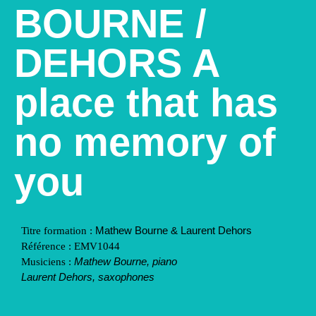
BOURNE /
DEHORS A
place that has
no memory of
you
Mathew Bourne & Laurent Dehors
Titre formation :
Référence :
EMV1044
Mathew Bourne, piano
Musiciens :
Laurent Dehors, saxophones