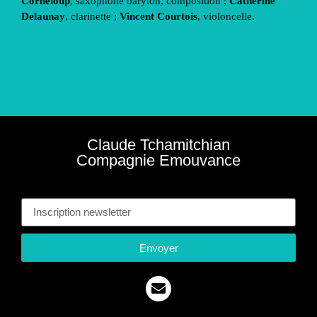
Corneloup
, saxophone baryton, composition ;
Catherine
Delaunay
, clarinette ;
Vincent Courtois
, violoncelle.
acheter le disque
Claude Tchamitchian
Compagnie Emouvance
Ins
Envoyer