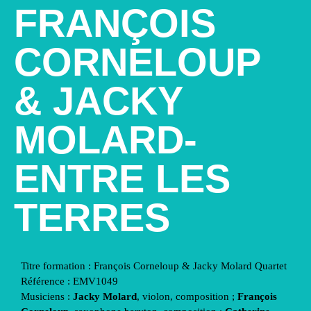
FRANÇOIS
CORNELOUP
& JACKY
MOLARD-
ENTRE LES
TERRES
Titre formation : François Corneloup & Jacky Molard Quartet
Référence :
EMV1049
Musiciens :
Jacky Molard
, violon, composition ;
François