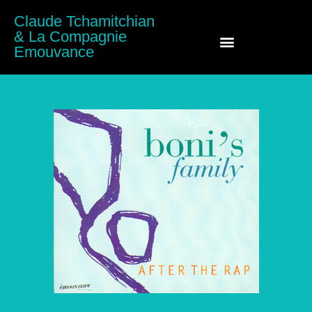
Claude Tchamitchian
& La Compagnie
Emouvance
Claude Tchamitchian