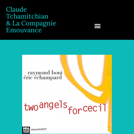
Claude
Tchamitchian
& La Compagnie
Emouvance
Claude Tchamitchian