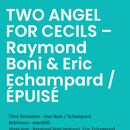
TWO ANGEL
FOR CECILS –
Raymond
Boni & Eric
Echampard /
ÉPUISÉ
Titre formation :
Duo Boni / Echampard
Référence :
emv1009
Musiciens :
Raymond Boni (guitare), Eric Echampard