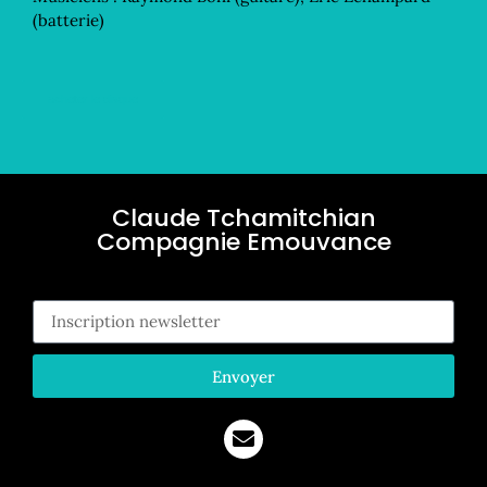
(batterie)
acheter le disque
Claude Tchamitchian
Compagnie Emouvance
Ins
Envoyer