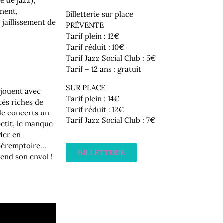
e de jazz),
inent,
Billetterie sur place
 jaillissement de
PRÉVENTE
Tarif plein : 12€
Tarif réduit : 10€
Tarif Jazz Social Club : 5€
Tarif – 12 ans : gratuit
SUR PLACE
 jouent avec
Tarif plein : 14€
tés riches de
Tarif réduit : 12€
 de concerts un
Tarif Jazz Social Club : 7€
petit, le manque
 Mer en
 péremptoire…
BILLETTERIE
rend son envol !