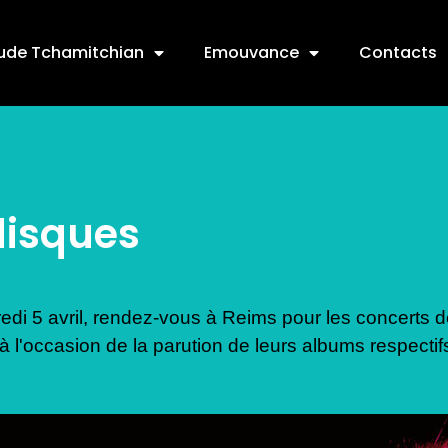
ude Tchamitchian
Emouvance
Contacts
disques
redi 5 avril, rendez-vous à Reims pour les concert
à l'occasion de la parution de leurs albums respecti