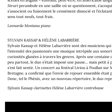
scènes en anglais – entendu, peut-être, en américaine langu
Jöruri perambule en une saillie où se questionnent, s’acoqu
s’associent ou fusionnent le censément dissocié et l’éclatant
sens tout neufs, tout frais.
Leonardo Montana piano
SYLVAIN KASSAP & HÉLÈNE LABARRIÈRE
Sylvain Kassap et Hélène Labarrière sont des musiciens qui
l’intensité des passionnés une musique intrépide aux sonori
curiosités glanées à travers les genres. Après une centaine
peu partout, le duo s’était imposé une pause… mais petit à 
s’est fait sentir. Un concert au festival Liviou à Poullan sur
Bretagne, a confirmé que l’envie de rejouer ensemble était
Donc, tel le Phénix, avec un nouveau répertoire, le duo rep
Sylvain Kassap clarinettes Hélène Labarrière contrebasse