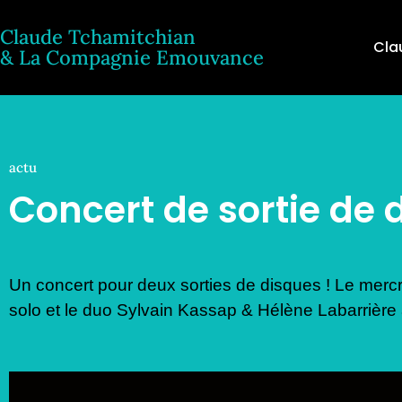
Claude Tchamitchian
Cla
& La Compagnie Emouvance
actu
Concert de sortie de 
Un concert pour deux sorties de disques ! Le merc
solo et le duo Sylvain Kassap & Hélène Labarrière 