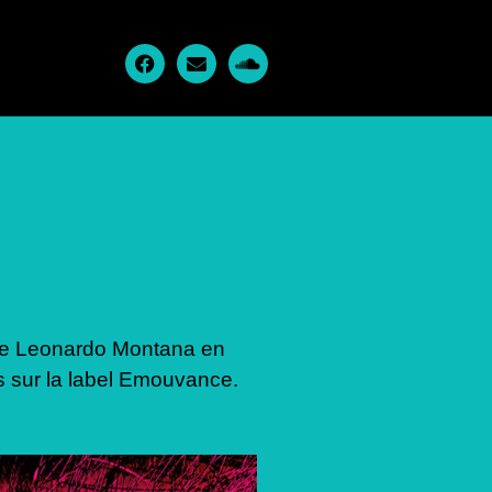
s de Leonardo Montana en
fs sur la label Emouvance.