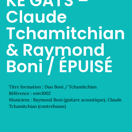
KÉ GATS –
Claude
Tchamitchian
& Raymond
Boni / ÉPUISÉ
Titre formation :
Duo Boni / Tchamitchian
Référence :
emv1002
Musiciens :
Raymond Boni (guitare acoustique), Claude
Tchamitchian (contrebasse)
acheter le disque