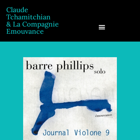
Claude
Tchamitchian
& La Compagnie
Emouvance
Claude Tchamitchian