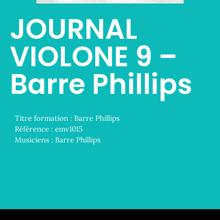
JOURNAL
VIOLONE 9 –
Barre Phillips
Titre formation :
Barre Phillips
Référence :
emv1015
Musiciens :
Barre Phillips
acheter le disque