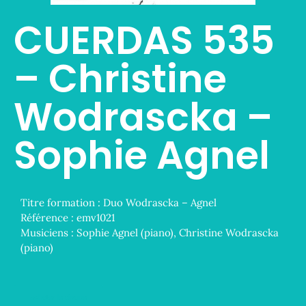
CUERDAS 535
– Christine
Wodrascka –
Sophie Agnel
Titre formation :
Duo Wodrascka – Agnel
Référence :
emv1021
Musiciens :
Sophie Agnel (piano), Christine Wodrascka
(piano)
acheter le disque