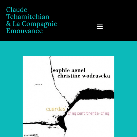
Claude
Tchamitchian
& La Compagnie
Emouvance
Claude Tchamitchian