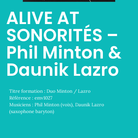
ALIVE AT
SONORITÉS –
Phil Minton &
Daunik Lazro
Titre formation :
Duo Minton / Lazro
Référence :
emv1027
Musiciens :
Phil Minton (voix), Daunik Lazro
(saxophone baryton)
acheter le disque